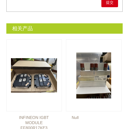
相关产品
INFINEON IGBT
Null
MODULE
FF800R17KE3