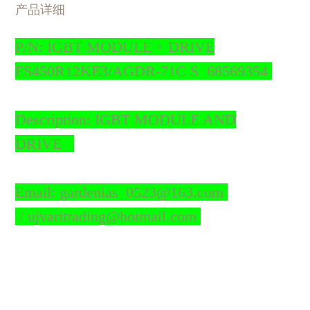
产品详细
P/N: IGBT MODULE + DRIVE
FS450R12KE3/AGDR-71C S 68569354
Description: IGBT MODULE AND
DRIVE
Email: gardenias_0523@163.com
/ ujvaritrading@hotmail.com